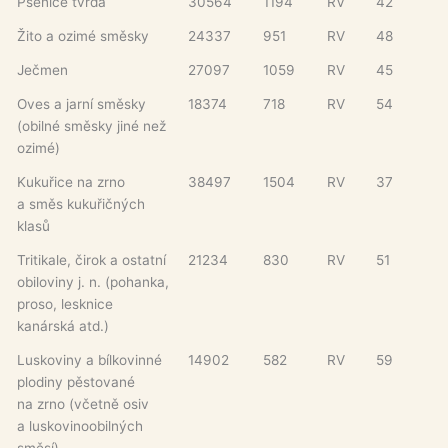
Pšenice tvrdá
30564
1194
RV
42
Žito a ozimé směsky
24337
951
RV
48
Ječmen
27097
1059
RV
45
Oves a jarní směsky
18374
718
RV
54
(obilné směsky jiné než
ozimé)
Kukuřice na zrno
38497
1504
RV
37
a směs kukuřičných
klasů
Tritikale, čirok a ostatní
21234
830
RV
51
obiloviny j. n. (pohanka,
proso, lesknice
kanárská atd.)
Luskoviny a bílkovinné
14902
582
RV
59
plodiny pěstované
na zrno (včetně osiv
a luskovinoobilných
směsí)