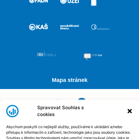
Mapa stránek
Y
I
F
o
n
a
Spravovat Souhlas s
cookies
u
s
c
t
t
e
Abychom poskytli co nejlepší služby, používáme k ukládání a/nebo
přístupu k informacím o zařízení, technologie jako jsou soubory cookies.
Souhlas s těmito technologiemi nám umožní zpracovávat údaje, jako je