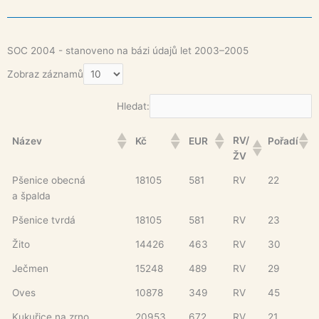
SOC 2004 - stanoveno na bázi údajů let 2003–2005
Zobraz záznamů
Hledat:
RV/
Název
Kč
EUR
Pořadí
ŽV
Pšenice obecná
18105
581
RV
22
a špalda
Pšenice tvrdá
18105
581
RV
23
Žito
14426
463
RV
30
Ječmen
15248
489
RV
29
Oves
10878
349
RV
45
Kukuřice na zrno
20953
672
RV
21