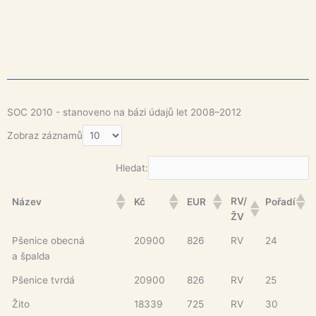
SOC 2010 - stanoveno na bázi údajů let 2008–2012
Zobraz záznamů
Hledat:
RV/
Název
Kč
EUR
Pořadí
ŽV
Pšenice obecná
20900
826
RV
24
a špalda
Pšenice tvrdá
20900
826
RV
25
Žito
18339
725
RV
30