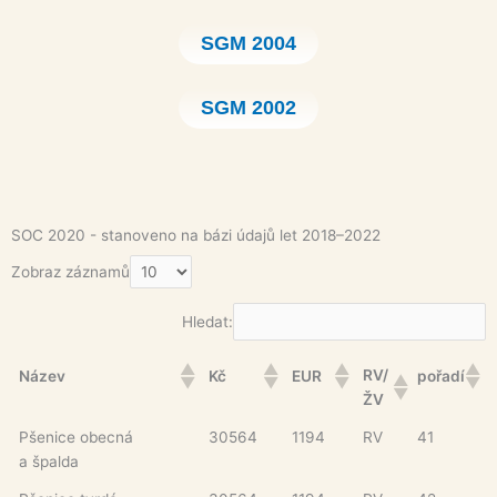
SGM 2004
SGM 2002
SOC 2020 - stanoveno na bázi údajů let 2018–2022
Zobraz záznamů
Hledat:
RV/
Název
Kč
EUR
pořadí
ŽV
Pšenice obecná
30564
1194
RV
41
a špalda