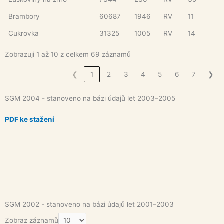
Brambory
60687
1946
RV
11
Cukrovka
31325
1005
RV
14
Zobrazuji 1 až 10 z celkem 69 záznamů
❮
1
2
3
4
5
6
7
❯
SGM 2004 - stanoveno na bázi údajů let 2003–2005
PDF ke stažení
SGM 2002 - stanoveno na bázi údajů let 2001–2003
Zobraz záznamů