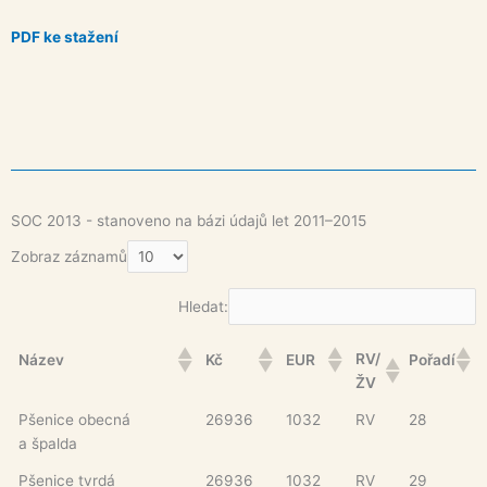
PDF ke stažení
SOC 2013 - stanoveno na bázi údajů let 2011–2015
Zobraz záznamů
Hledat:
RV/
Název
Kč
EUR
Pořadí
ŽV
Pšenice obecná
26936
1032
RV
28
a špalda
Pšenice tvrdá
26936
1032
RV
29