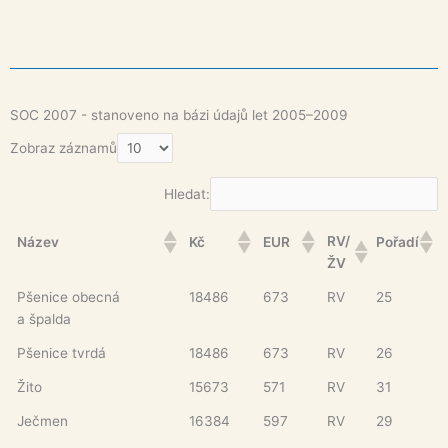
SOC 2007 - stanoveno na bázi údajů let 2005–2009
Zobraz záznamů
Hledat:
RV/
Název
Kč
EUR
Pořadí
ŽV
Pšenice obecná
18486
673
RV
25
a špalda
Pšenice tvrdá
18486
673
RV
26
Žito
15673
571
RV
31
Ječmen
16384
597
RV
29