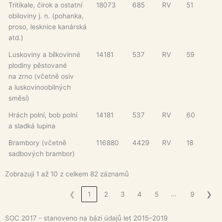
Tritikale, čirok a ostatní
18073
685
RV
51
obiloviny j. n. (pohanka,
proso, lesknice kanárská
atd.)
Luskoviny a bílkovinné
14181
537
RV
59
plodiny pěstované
na zrno (včetně osiv
a luskovinoobilných
směsí)
Hrách polní, bob polní
14181
537
RV
60
a sladká lupina
Brambory (včetně
116880
4429
RV
18
sadbových brambor)
Zobrazuji 1 až 10 z celkem 82 záznamů
…
❮
1
2
3
4
5
9
❯
SOC 2017 - stanoveno na bázi údajů let 2015–2019