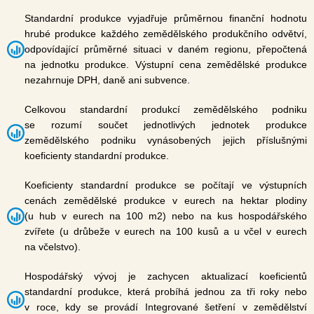
Standardní produkce vyjadřuje průměrnou finanční hodnotu
hrubé produkce každého zemědělského produkčního odvětví,
odpovídající průměrné situaci v daném regionu, přepočtená
na jednotku produkce. Výstupní cena zemědělské produkce
nezahrnuje DPH, daně ani subvence.
Celkovou standardní produkcí zemědělského podniku
se rozumí součet jednotlivých jednotek produkce
zemědělského podniku vynásobených jejich příslušnými
koeficienty standardní produkce.
Koeficienty standardní produkce se počítají ve výstupních
cenách zemědělské produkce v eurech na hektar plodiny
(u hub v eurech na 100 m2) nebo na kus hospodářského
zvířete (u drůbeže v eurech na 100 kusů a u včel v eurech
na včelstvo).
Hospodářský vývoj je zachycen aktualizací koeficientů
standardní produkce, která probíhá jednou za tři roky nebo
v roce, kdy se provádí Integrované šetření v zemědělství