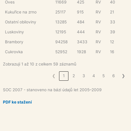
Oves
11669
425
RV
40
Kukuřice na zrno
25117
915
RV
21
Ostatní obiloviny
13285
484
RV
33
Luskoviny
12195
444
RV
39
Brambory
94258
3433
RV
12
Cukrovka
52952
1928
RV
16
Zobrazuji 1 až 10 z celkem 59 záznamů
❮
1
2
3
4
5
6
❯
SOC 2007 - stanoveno na bázi údajů let 2005–2009
PDF ke stažení