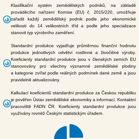
Klasifikační systém zemědělských podniků, na základě
prováděcího nařízení Komise (EU) č. 2015/220, umožňuje
zařadit každý zemědělský podnik podle jeho ekonomické
velikosti do 14 velikostních tříd a podle jeho specializace
stanovit typ výrobního zaměření.
Standardní produkce vyjadřuje průměrnou finanční hodnotu
produkce jednotlivých odvětví rostlinné a živočišné výroby.
Koeficienty standardní produkce jsou v členských zemích EU
stanovovány pro všechny významné zemědělské plodiny
a kategorie zvířat podle reálných podmínek dané země a jsou
pravidelně aktualizovány.
Kalkulací koeficientů standardní produkce za Českou republiku
je pověřen Ústav zemědělské ekonomiky a informací, Kontaktní
pracoviště FADN ČR. Koeficienty standardní produkce jsou
využívány rovněž Českým statistickým úřadem.