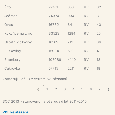
Žito
22411
858
RV
32
Ječmen
24374
934
RV
31
Oves
16732
641
RV
40
Kukuřice na zrno
33523
1284
RV
25
Ostatní obiloviny
18589
712
RV
36
Luskoviny
15934
610
RV
41
Brambory
108086
4140
RV
13
Cukrovka
57715
2211
RV
18
Zobrazuji 1 až 10 z celkem 63 záznamů
❮
1
2
3
4
5
6
7
❯
SOC 2013 - stanoveno na bázi údajů let 2011–2015
PDF ke stažení