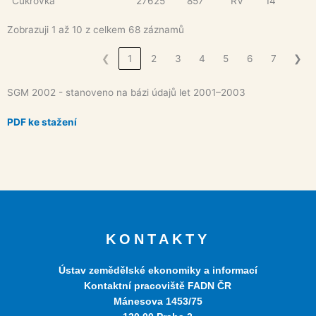
Cukrovka
27625
857
RV
14
Zobrazuji 1 až 10 z celkem 68 záznamů
❮
1
2
3
4
5
6
7
❯
SGM 2002 - stanoveno na bázi údajů let 2001–2003
PDF ke stažení
KONTAKTY
Ústav zemědělské ekonomiky a informací
Kontaktní pracoviště FADN ČR
Mánesova 1453/75