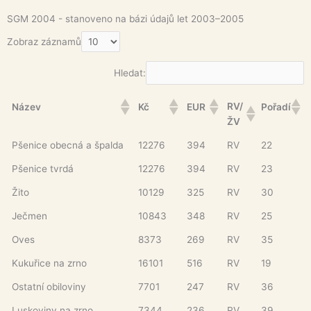
SGM 2004 - stanoveno na bázi údajů let 2003–2005
Zobraz záznamů
Hledat:
RV/
Název
Kč
EUR
Pořadí
ŽV
Pšenice obecná a špalda
12276
394
RV
22
Pšenice tvrdá
12276
394
RV
23
Žito
10129
325
RV
30
Ječmen
10843
348
RV
25
Oves
8373
269
RV
35
Kukuřice na zrno
16101
516
RV
19
Ostatní obiloviny
7701
247
RV
36
Luskoviny na zrno
7344
236
RV
39