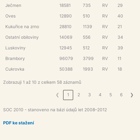
Ječmen
18581
735
RV
29
Oves
12890
510
RV
40
Kukuřice na zrno
28810
1139
RV
21
Ostatní obiloviny
14069
556
RV
34
Luskoviny
12945
512
RV
39
Brambory
96079
3799
RV
11
Cukrovka
50388
1993
RV
18
Zobrazuji 1 až 10 z celkem 58 záznamů
❮
1
2
3
4
5
6
❯
SOC 2010 - stanoveno na bázi údajů let 2008–2012
PDF ke stažení