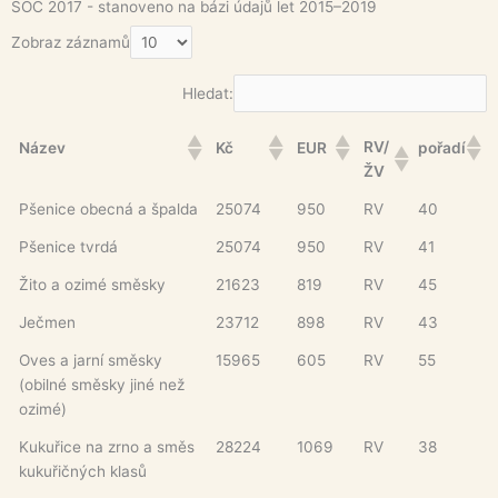
SOC 2017 - stanoveno na bázi údajů let 2015–2019
Zobraz záznamů
Hledat:
RV/
Název
Kč
EUR
pořadí
ŽV
Pšenice obecná a špalda
25074
950
RV
40
Pšenice tvrdá
25074
950
RV
41
Žito a ozimé směsky
21623
819
RV
45
Ječmen
23712
898
RV
43
Oves a jarní směsky
15965
605
RV
55
(obilné směsky jiné než
ozimé)
Kukuřice na zrno a směs
28224
1069
RV
38
kukuřičných klasů