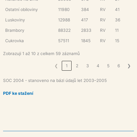
Ostatní obiloviny
11980
384
RV
41
Luskoviny
12988
417
RV
36
Brambory
88322
2833
RV
11
Cukrovka
57511
1845
RV
15
Zobrazuji 1 až 10 z celkem 59 záznamů
❮
1
2
3
4
5
6
❯
SOC 2004 - stanoveno na bázi údajů let 2003–2005
PDF ke stažení