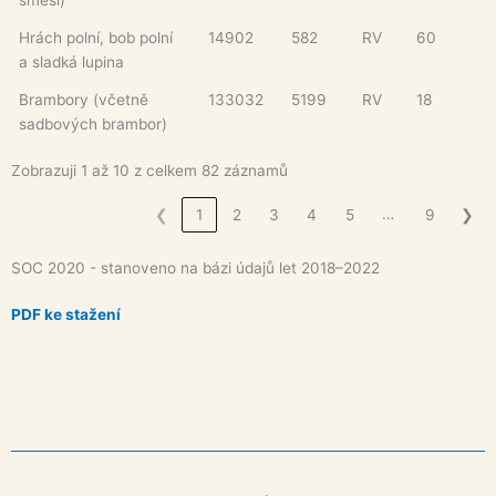
Hrách polní, bob polní
14902
582
RV
60
a sladká lupina
Brambory (včetně
133032
5199
RV
18
sadbových brambor)
Zobrazuji 1 až 10 z celkem 82 záznamů
…
❮
1
2
3
4
5
9
❯
SOC 2020 - stanoveno na bázi údajů let 2018–2022
PDF ke stažení