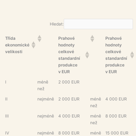
Hledat:
Třída
Prahové
Prahové
ekonomické
hodnoty
hodnoty
velikosti
celkové
celkové
standardní
standardní
produkce
produkce
v EUR
v EUR
I
méně
2 000 EUR
než
II
nejméně
2 000 EUR
méně
4 000 EUR
než
III
nejméně
4 000 EUR
méně
8 000 EUR
než
IV
nejméně
8 000 EUR
méně
15 000 EUR