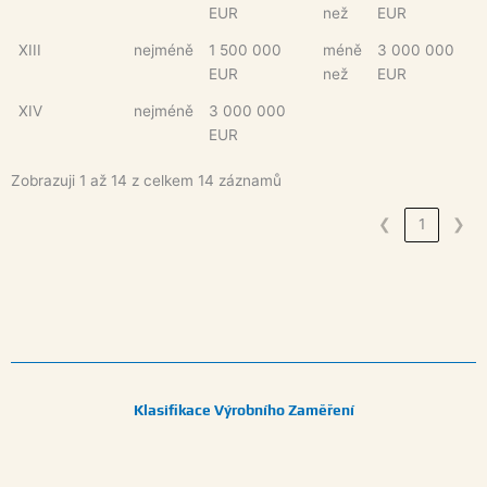
EUR
než
EUR
XIII
nejméně
1 500 000
méně
3 000 000
EUR
než
EUR
XIV
nejméně
3 000 000
EUR
Zobrazuji 1 až 14 z celkem 14 záznamů
❮
1
❯
Klasifikace Výrobního Zaměření