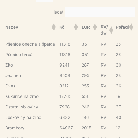
Hledat:
RV/
Název
Kč
EUR
Pořadí
ŽV
Pšenice obecná a špalda
11318
351
RV
25
Pšenice tvrdá
11318
351
RV
26
Žito
9241
287
RV
30
Ječmen
9509
295
RV
28
Oves
8212
255
RV
36
Kukuřice na zrno
17765
551
RV
19
Ostatní obiloviny
7928
246
RV
37
Luskoviny na zrno
6332
196
RV
40
Brambory
64967
2015
RV
12